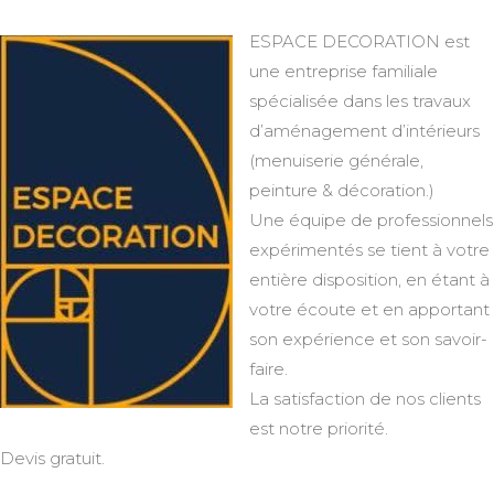
ESPACE DECORATION est
une entreprise familiale
spécialisée dans les travaux
d’aménagement d’intérieurs
(menuiserie générale,
peinture & décoration.)
Une équipe de professionnels
expérimentés se tient à votre
entière disposition, en étant à
votre écoute et en apportant
son expérience et son savoir-
faire.
La satisfaction de nos clients
est notre priorité.
Devis gratuit.