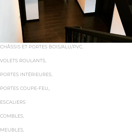
CHÂSSIS ET PORTES BOIS/ALU/PVC,
VOLETS ROULANTS,
PORTES INTÉRIEURES,
PORTES COUPE-FEU,,
ESCALIERS
COMBLES,
MEUBLES,