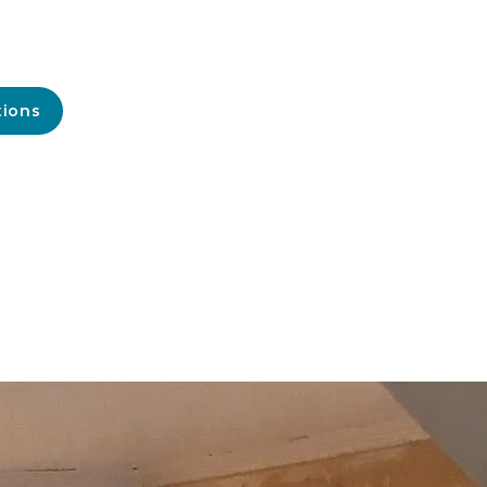
tions