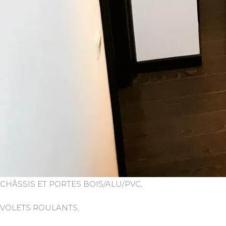
CHÂSSIS ET PORTES BOIS/ALU/PVC,
VOLETS ROULANTS,