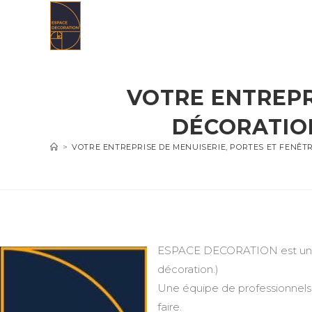
Skip
to
content
VOTRE ENTREPR
DÉCORATION
>
VOTRE ENTREPRISE DE MENUISERIE, PORTES ET FENÊT
ESPACE DECORATION est une en
décoration.)
Une équipe de professionnels 
faire.