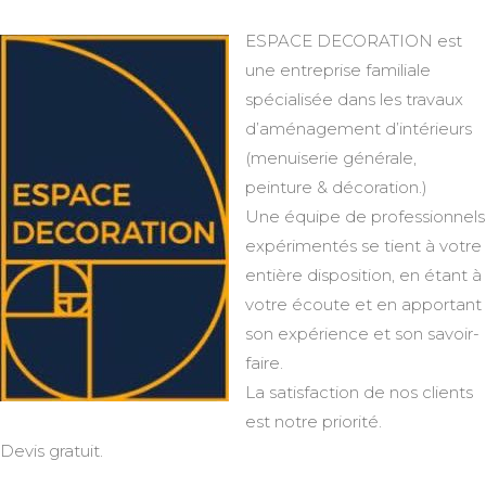
ESPACE DECORATION est
une entreprise familiale
spécialisée dans les travaux
d’aménagement d’intérieurs
(menuiserie générale,
peinture & décoration.)
Une équipe de professionnels
expérimentés se tient à votre
entière disposition, en étant à
votre écoute et en apportant
son expérience et son savoir-
faire.
La satisfaction de nos clients
est notre priorité.
Devis gratuit.