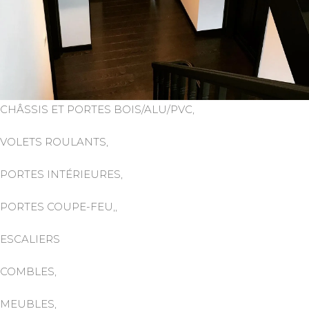
CHÂSSIS ET PORTES BOIS/ALU/PVC,
VOLETS ROULANTS,
PORTES INTÉRIEURES,
PORTES COUPE-FEU,,
ESCALIERS
COMBLES,
MEUBLES,