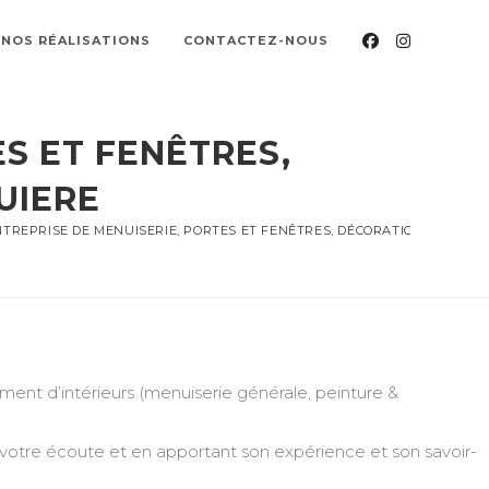
NOS RÉALISATIONS
CONTACTEZ-NOUS
S ET FENÊTRES,
UIERE
TREPRISE DE MENUISERIE, PORTES ET FENÊTRES, DÉCORATION, PEINTU
nt d’intérieurs (menuiserie générale, peinture &
 votre écoute et en apportant son expérience et son savoir-