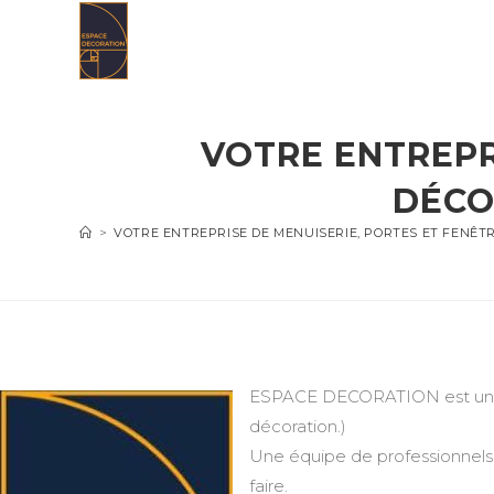
Skip
to
content
VOTRE ENTREPR
DÉCO
>
VOTRE ENTREPRISE DE MENUISERIE, PORTES ET FENÊT
ESPACE DECORATION est une en
décoration.)
Une équipe de professionnels 
faire.