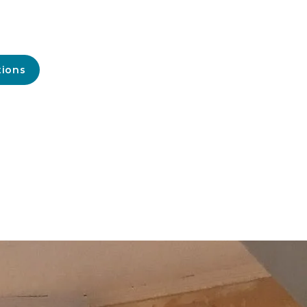
tions