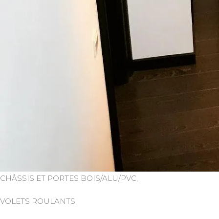
CHÂSSIS ET PORTES BOIS/ALU/PVC,
VOLETS ROULANTS,