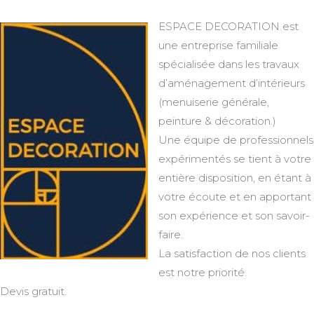
ESPACE DECORATION est
une entreprise familiale
spécialisée dans les travaux
d’aménagement d’intérieurs
(menuiserie générale,
peinture & décoration.)
Une équipe de professionnels
expérimentés se tient à votre
entière disposition, en étant à
votre écoute et en apportant
son expérience et son savoir-
faire.
La satisfaction de nos clients
est notre priorité.
Devis gratuit.