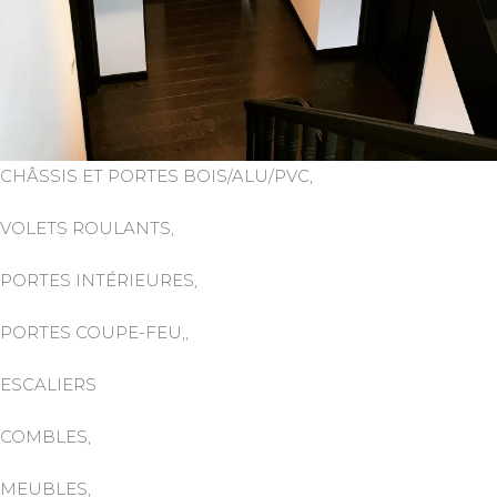
CHÂSSIS ET PORTES BOIS/ALU/PVC,
VOLETS ROULANTS,
PORTES INTÉRIEURES,
PORTES COUPE-FEU,,
ESCALIERS
COMBLES,
MEUBLES,