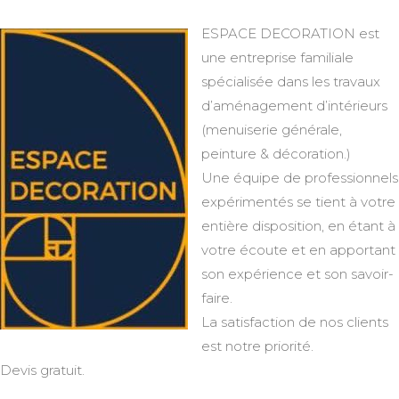
ESPACE DECORATION est
une entreprise familiale
spécialisée dans les travaux
d’aménagement d’intérieurs
(menuiserie générale,
peinture & décoration.)
Une équipe de professionnels
expérimentés se tient à votre
entière disposition, en étant à
votre écoute et en apportant
son expérience et son savoir-
faire.
La satisfaction de nos clients
est notre priorité.
Devis gratuit.