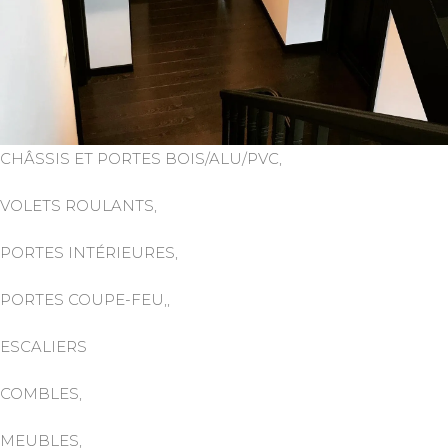
CHÂSSIS ET PORTES BOIS/ALU/PVC,
VOLETS ROULANTS,
PORTES INTÉRIEURES,
PORTES COUPE-FEU,,
ESCALIERS
COMBLES,
MEUBLES,