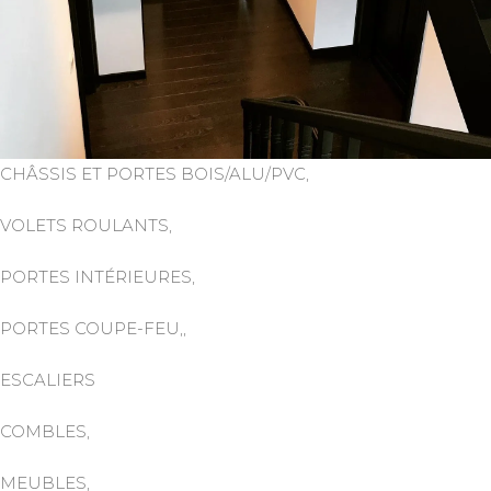
CHÂSSIS ET PORTES BOIS/ALU/PVC,
VOLETS ROULANTS,
PORTES INTÉRIEURES,
PORTES COUPE-FEU,,
ESCALIERS
COMBLES,
MEUBLES,