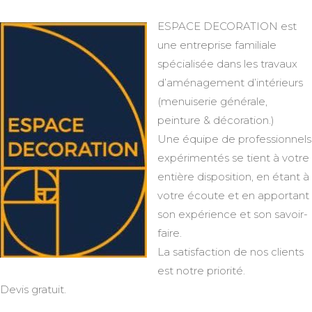
ESPACE DECORATION est
une entreprise familiale
spécialisée dans les travaux
d’aménagement d’intérieurs
(menuiserie générale,
peinture & décoration.)
Une équipe de professionnels
expérimentés se tient à votre
entière disposition, en étant à
votre écoute et en apportant
son expérience et son savoir-
faire.
La satisfaction de nos clients
est notre priorité.
Devis gratuit.