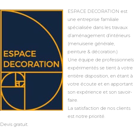
ESPACE DECORATION est
une entreprise familiale
spécialisée dans les travaux
d’aménagement d’intérieurs
(menuiserie générale,
peinture & décoration.)
Une équipe de professionnels
expérimentés se tient à votre
entière disposition, en étant à
votre écoute et en apportant
son expérience et son savoir-
faire.
La satisfaction de nos clients
est notre priorité.
Devis gratuit.