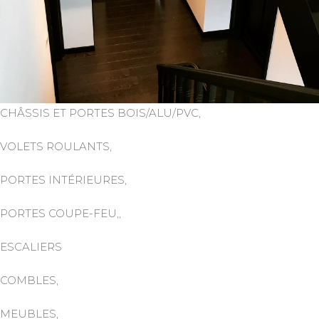
CHÂSSIS ET PORTES BOIS/ALU/PVC,
VOLETS ROULANTS,
PORTES INTÉRIEURES,
PORTES COUPE-FEU,,
ESCALIERS
COMBLES,
MEUBLES,