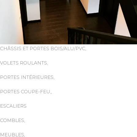
CHÂSSIS ET PORTES BOIS/ALU/PVC,
VOLETS ROULANTS,
PORTES INTÉRIEURES,
PORTES COUPE-FEU,,
ESCALIERS
COMBLES,
MEUBLES,