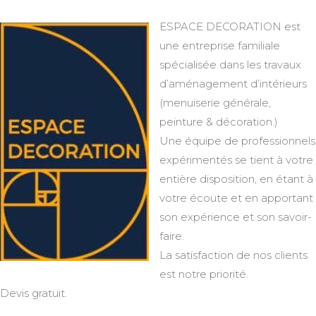
ESPACE DECORATION est
une entreprise familiale
spécialisée dans les travaux
d’aménagement d’intérieurs
(menuiserie générale,
peinture & décoration.)
Une équipe de professionnels
expérimentés se tient à votre
entière disposition, en étant à
votre écoute et en apportant
son expérience et son savoir-
faire.
La satisfaction de nos clients
est notre priorité.
Devis gratuit.