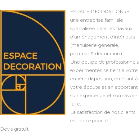
ESPACE DECORATION est
une entreprise familiale
spécialisée dans les travaux
d’aménagement d’intérieurs
(menuiserie générale,
peinture & décoration.)
Une équipe de professionnels
expérimentés se tient à votre
entière disposition, en étant à
votre écoute et en apportant
son expérience et son savoir-
faire.
La satisfaction de nos clients
est notre priorité.
Devis gratuit.