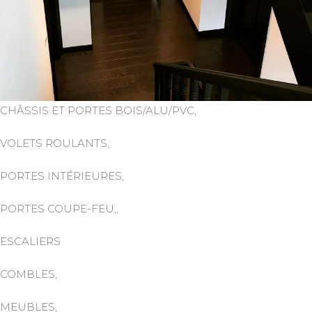
CHÂSSIS ET PORTES BOIS/ALU/PVC,
VOLETS ROULANTS,
PORTES INTÉRIEURES,
PORTES COUPE-FEU,,
ESCALIERS
COMBLES,
MEUBLES,