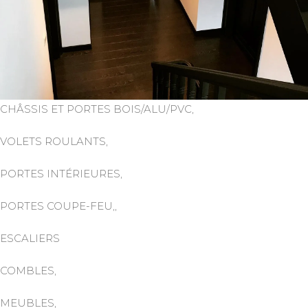
CHÂSSIS ET PORTES BOIS/ALU/PVC,
VOLETS ROULANTS,
PORTES INTÉRIEURES,
PORTES COUPE-FEU,,
ESCALIERS
COMBLES,
MEUBLES,