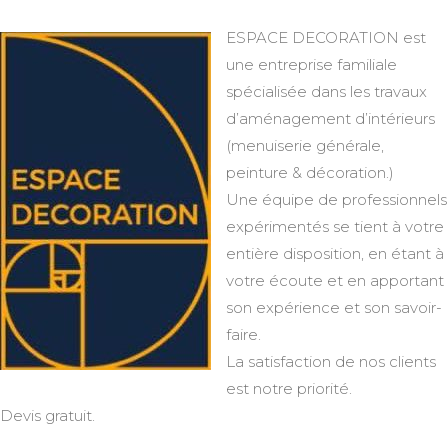
ESPACE DECORATION est
une entreprise familiale
spécialisée dans les travaux
d’aménagement d’intérieurs
(menuiserie générale,
peinture & décoration.)
Une équipe de professionnels
expérimentés se tient à votre
entière disposition, en étant à
votre écoute et en apportant
son expérience et son savoir-
faire.
La satisfaction de nos clients
est notre priorité.
Devis gratuit.