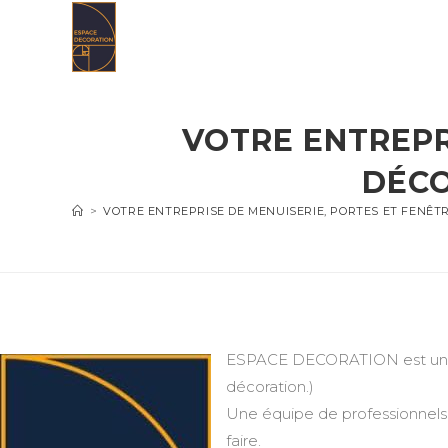
Skip
to
content
VOTRE ENTREPR
DÉCO
>
VOTRE ENTREPRISE DE MENUISERIE, PORTES ET FENÊT
ESPACE DECORATION est une en
décoration.)
Une équipe de professionnels 
faire.