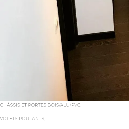
CHÂSSIS ET PORTES BOIS/ALU/PVC,
VOLETS ROULANTS,