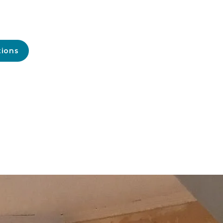
tions