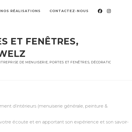
NOS RÉALISATIONS
CONTACTEZ-NOUS
S ET FENÊTRES,
NWELZ
TREPRISE DE MENUISERIE, PORTES ET FENÊTRES, DÉCORATION, PEINTU
nt d’intérieurs (menuiserie générale, peinture &
 votre écoute et en apportant son expérience et son savoir-