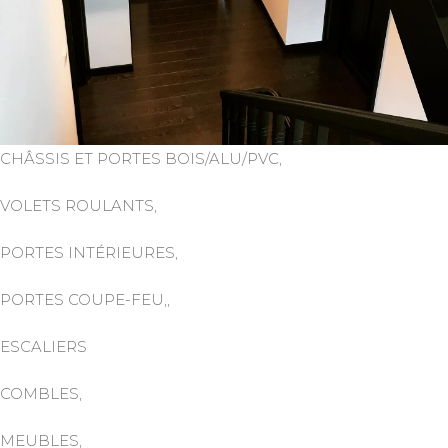
CHÂSSIS ET PORTES BOIS/ALU/PVC,
VOLETS ROULANTS,
PORTES INTÉRIEURES,
PORTES COUPE-FEU,,
ESCALIERS
COMBLES,
MEUBLES,