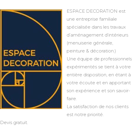
ESPACE DECORATION est
une entreprise familiale
spécialisée dans les travaux
d’aménagement d’intérieurs
(menuiserie générale,
peinture & décoration.)
Une équipe de professionnels
expérimentés se tient à votre
entière disposition, en étant à
votre écoute et en apportant
son expérience et son savoir-
faire.
La satisfaction de nos clients
est notre priorité.
Devis gratuit.