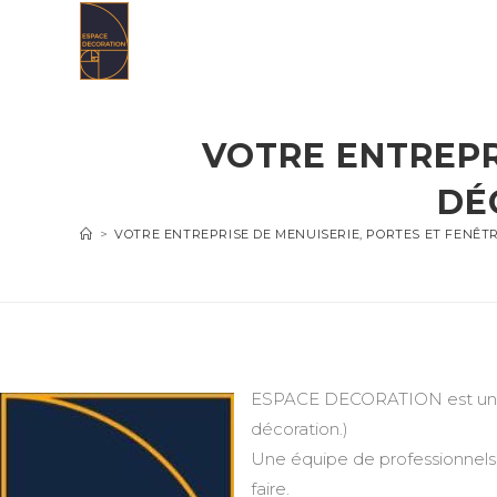
Skip
to
content
VOTRE ENTREPR
DÉ
>
VOTRE ENTREPRISE DE MENUISERIE, PORTES ET FENÊT
ESPACE DECORATION est une en
décoration.)
Une équipe de professionnels 
faire.