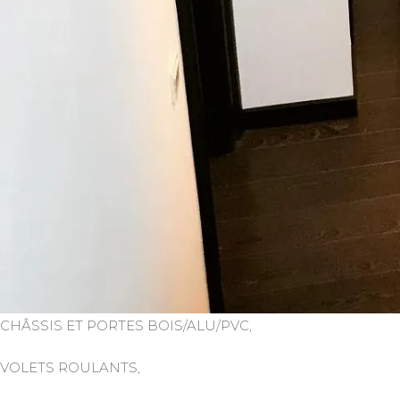
CHÂSSIS ET PORTES BOIS/ALU/PVC,
VOLETS ROULANTS,