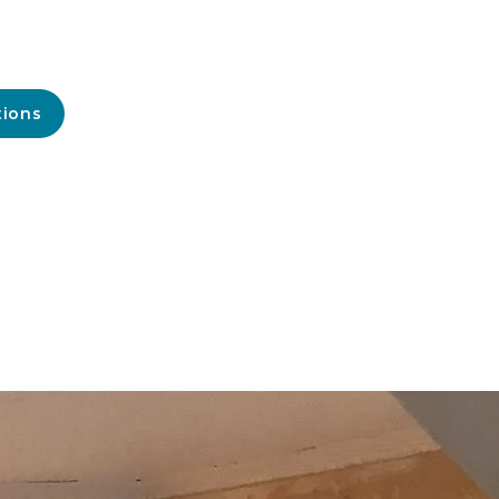
tions