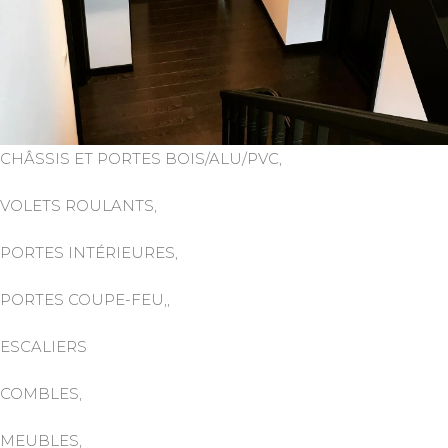
CHÂSSIS ET PORTES BOIS/ALU/PVC,
VOLETS ROULANTS,
PORTES INTÉRIEURES,
PORTES COUPE-FEU,,
ESCALIERS
COMBLES,
MEUBLES,