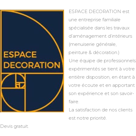
ESPACE DECORATION est
une entreprise familiale
spécialisée dans les travaux
d’aménagement d’intérieurs
(menuiserie générale,
peinture & décoration.)
Une équipe de professionnels
expérimentés se tient à votre
entière disposition, en étant à
votre écoute et en apportant
son expérience et son savoir-
faire.
La satisfaction de nos clients
est notre priorité.
Devis gratuit.