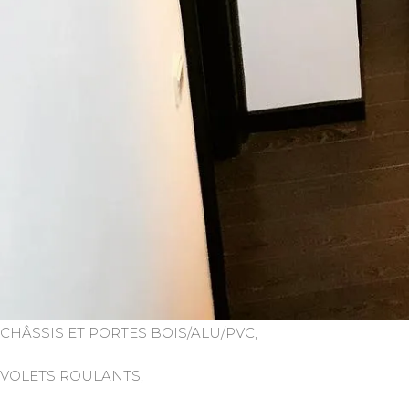
CHÂSSIS ET PORTES BOIS/ALU/PVC,
VOLETS ROULANTS,