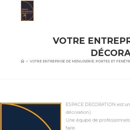
Skip
to
content
VOTRE ENTREPR
DÉCORA
>
VOTRE ENTREPRISE DE MENUISERIE, PORTES ET FENÊT
ESPACE DECORATION est une en
décoration.)
Une équipe de professionnels 
faire.