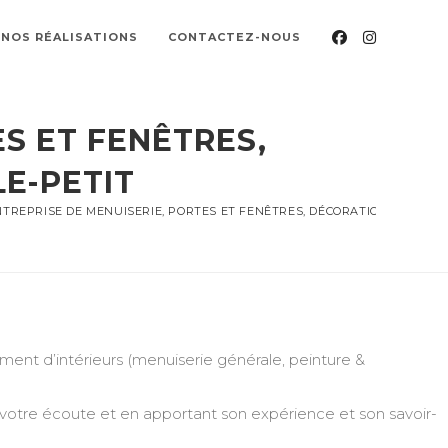
NOS RÉALISATIONS
CONTACTEZ-NOUS
S ET FENÊTRES,
E-PETIT
TREPRISE DE MENUISERIE, PORTES ET FENÊTRES, DÉCORATION, PEINTUR
nt d’intérieurs (menuiserie générale, peinture &
 votre écoute et en apportant son expérience et son savoir-