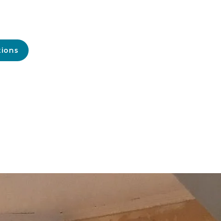
tions