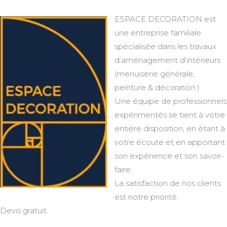
ESPACE DECORATION est
une entreprise familiale
spécialisée dans les travaux
d’aménagement d’intérieurs
(menuiserie générale,
peinture & décoration.)
Une équipe de professionnels
expérimentés se tient à votre
entière disposition, en étant à
votre écoute et en apportant
son expérience et son savoir-
faire.
La satisfaction de nos clients
est notre priorité.
Devis gratuit.