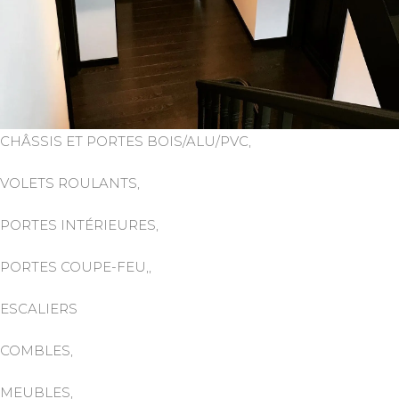
CHÂSSIS ET PORTES BOIS/ALU/PVC,
VOLETS ROULANTS,
PORTES INTÉRIEURES,
PORTES COUPE-FEU,,
ESCALIERS
COMBLES,
MEUBLES,