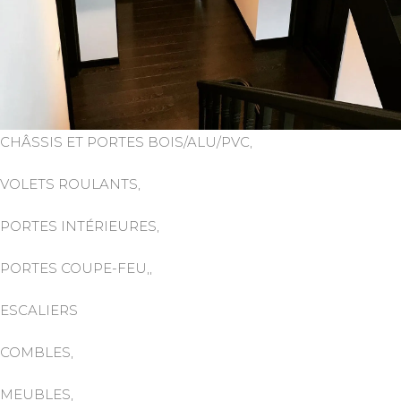
CHÂSSIS ET PORTES BOIS/ALU/PVC,
VOLETS ROULANTS,
PORTES INTÉRIEURES,
PORTES COUPE-FEU,,
ESCALIERS
COMBLES,
MEUBLES,