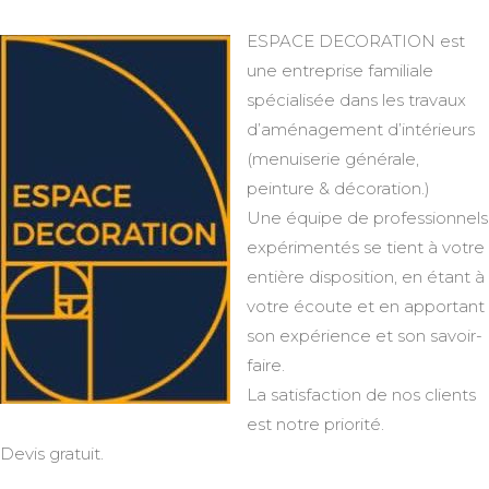
ESPACE DECORATION est
une entreprise familiale
spécialisée dans les travaux
d’aménagement d’intérieurs
(menuiserie générale,
peinture & décoration.)
Une équipe de professionnels
expérimentés se tient à votre
entière disposition, en étant à
votre écoute et en apportant
son expérience et son savoir-
faire.
La satisfaction de nos clients
est notre priorité.
Devis gratuit.