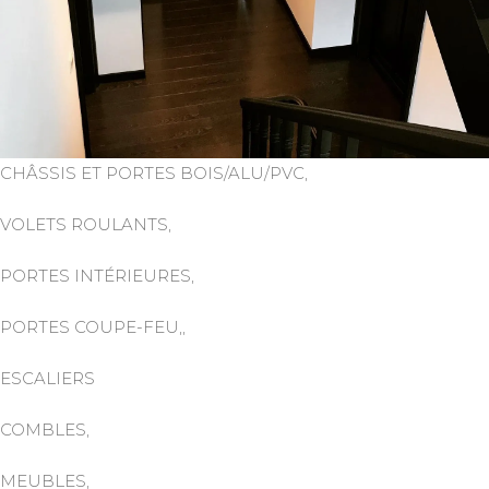
CHÂSSIS ET PORTES BOIS/ALU/PVC,
VOLETS ROULANTS,
PORTES INTÉRIEURES,
PORTES COUPE-FEU,,
ESCALIERS
COMBLES,
MEUBLES,