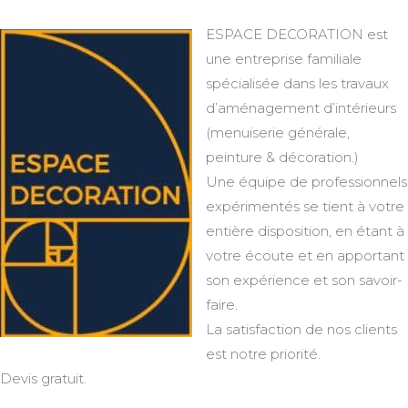
ESPACE DECORATION est
une entreprise familiale
spécialisée dans les travaux
d’aménagement d’intérieurs
(menuiserie générale,
peinture & décoration.)
Une équipe de professionnels
expérimentés se tient à votre
entière disposition, en étant à
votre écoute et en apportant
son expérience et son savoir-
faire.
La satisfaction de nos clients
est notre priorité.
Devis gratuit.