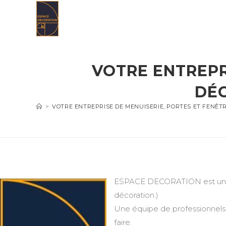
Skip
to
content
VOTRE ENTREPR
DÉC
>
VOTRE ENTREPRISE DE MENUISERIE, PORTES ET FENÊT
ESPACE DECORATION est une en
décoration.)
Une équipe de professionnels 
faire.