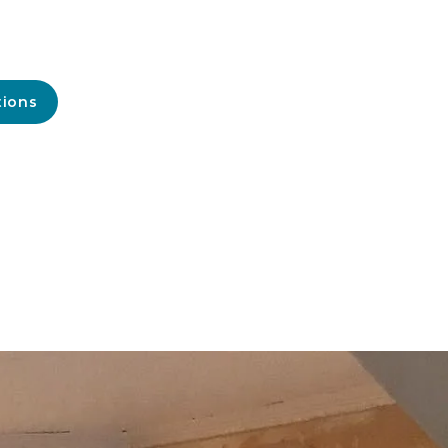
tions