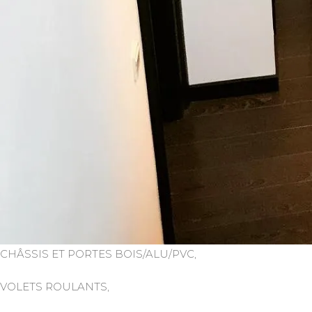
CHÂSSIS ET PORTES BOIS/ALU/PVC,
VOLETS ROULANTS,