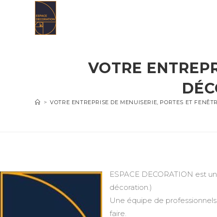
Skip
to
content
VOTRE ENTREPR
DÉC
>
VOTRE ENTREPRISE DE MENUISERIE, PORTES ET FENÊT
ESPACE DECORATION est une en
décoration.)
Une équipe de professionnels 
faire.