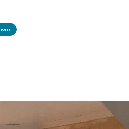
tions