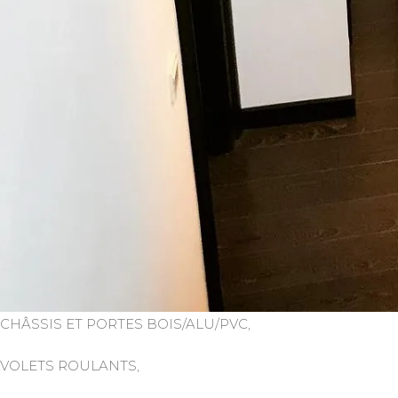
CHÂSSIS ET PORTES BOIS/ALU/PVC,
VOLETS ROULANTS,