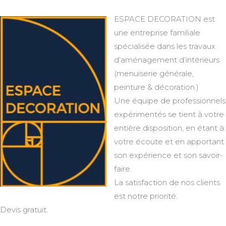
ESPACE DECORATION est
une entreprise familiale
spécialisée dans les travaux
d’aménagement d’intérieurs
(menuiserie générale,
peinture & décoration.)
Une équipe de professionnels
expérimentés se tient à votre
entière disposition, en étant à
votre écoute et en apportant
son expérience et son savoir-
faire.
La satisfaction de nos clients
est notre priorité.
Devis gratuit.