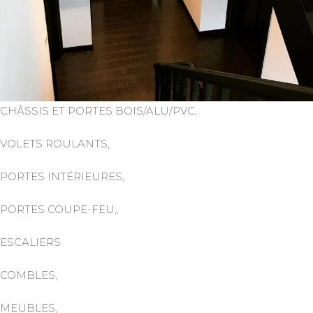
CHÂSSIS ET PORTES BOIS/ALU/PVC,
VOLETS ROULANTS,
PORTES INTÉRIEURES,
PORTES COUPE-FEU,,
ESCALIERS
COMBLES,
MEUBLES,