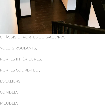
CHÂSSIS ET PORTES BOIS/ALU/PVC,
VOLETS ROULANTS,
PORTES INTÉRIEURES,
PORTES COUPE-FEU,,
ESCALIERS
COMBLES,
MEUBLES,