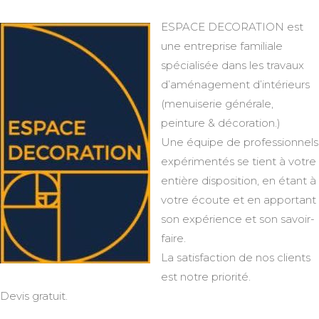
ESPACE DECORATION est
une entreprise familiale
spécialisée dans les travaux
d’aménagement d’intérieurs
(menuiserie générale,
peinture & décoration.)
Une équipe de professionnels
expérimentés se tient à votre
entière disposition, en étant à
votre écoute et en apportant
son expérience et son savoir-
faire.
La satisfaction de nos clients
est notre priorité.
Devis gratuit.