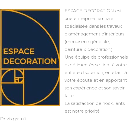
ESPACE DECORATION est
une entreprise familiale
spécialisée dans les travaux
d’aménagement d’intérieurs
(menuiserie générale,
peinture & décoration.)
Une équipe de professionnels
expérimentés se tient à votre
entière disposition, en étant à
votre écoute et en apportant
son expérience et son savoir-
faire.
La satisfaction de nos clients
est notre priorité.
Devis gratuit.