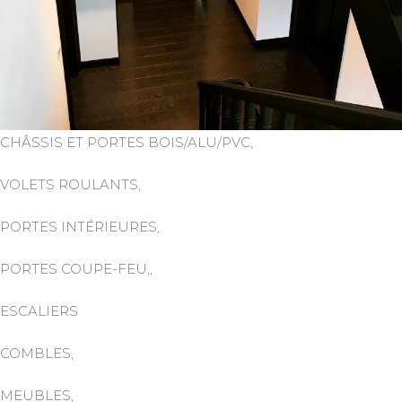
CHÂSSIS ET PORTES BOIS/ALU/PVC,
VOLETS ROULANTS,
PORTES INTÉRIEURES,
PORTES COUPE-FEU,,
ESCALIERS
COMBLES,
MEUBLES,