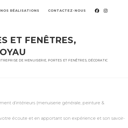
NOS RÉALISATIONS
CONTACTEZ-NOUS
S ET FENÊTRES,
LOYAU
TREPRISE DE MENUISERIE, PORTES ET FENÊTRES, DÉCORATION, PEINTU
nt d’intérieurs (menuiserie générale, peinture &
 votre écoute et en apportant son expérience et son savoir-