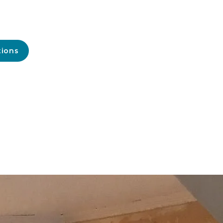
tions