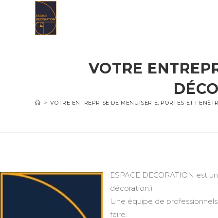
Skip
to
content
VOTRE ENTREPR
DÉCO
>
VOTRE ENTREPRISE DE MENUISERIE, PORTES ET FENÊT
ESPACE DECORATION est une en
décoration.)
Une équipe de professionnels 
faire.