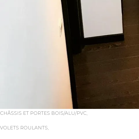
CHÂSSIS ET PORTES BOIS/ALU/PVC,
VOLETS ROULANTS,