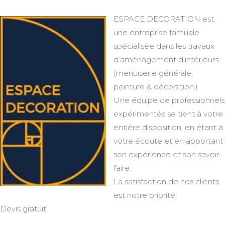
ESPACE DECORATION est
une entreprise familiale
spécialisée dans les travaux
d’aménagement d’intérieurs
(menuiserie générale,
peinture & décoration.)
Une équipe de professionnels
expérimentés se tient à votre
entière disposition, en étant à
votre écoute et en apportant
son expérience et son savoir-
faire.
La satisfaction de nos clients
est notre priorité.
Devis gratuit.