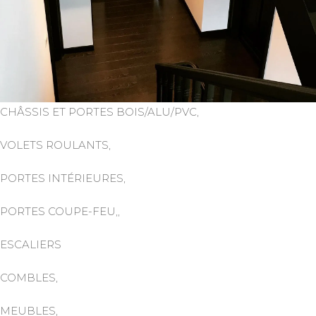
CHÂSSIS ET PORTES BOIS/ALU/PVC,
VOLETS ROULANTS,
PORTES INTÉRIEURES,
PORTES COUPE-FEU,,
ESCALIERS
COMBLES,
MEUBLES,