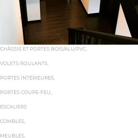
CHÂSSIS ET PORTES BOIS/ALU/PVC,
VOLETS ROULANTS,
PORTES INTÉRIEURES,
PORTES COUPE-FEU,,
ESCALIERS
COMBLES,
MEUBLES,