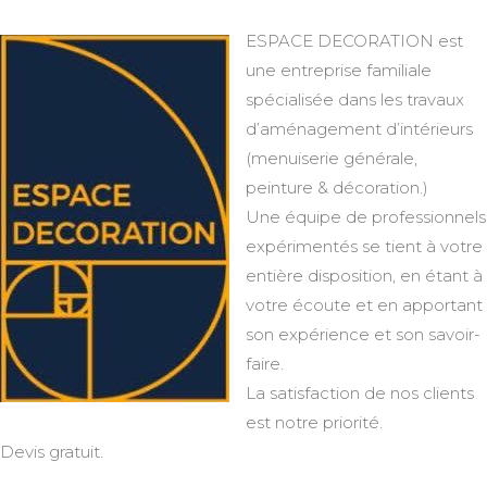
ESPACE DECORATION est
une entreprise familiale
spécialisée dans les travaux
d’aménagement d’intérieurs
(menuiserie générale,
peinture & décoration.)
Une équipe de professionnels
expérimentés se tient à votre
entière disposition, en étant à
votre écoute et en apportant
son expérience et son savoir-
faire.
La satisfaction de nos clients
est notre priorité.
Devis gratuit.