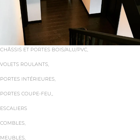
CHÂSSIS ET PORTES BOIS/ALU/PVC,
VOLETS ROULANTS,
PORTES INTÉRIEURES,
PORTES COUPE-FEU,,
ESCALIERS
COMBLES,
MEUBLES,