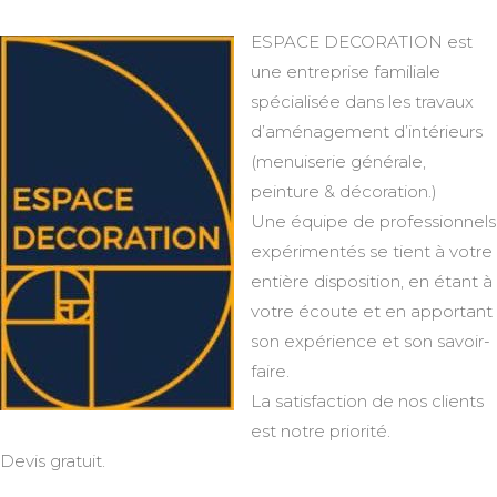
ESPACE DECORATION est
une entreprise familiale
spécialisée dans les travaux
d’aménagement d’intérieurs
(menuiserie générale,
peinture & décoration.)
Une équipe de professionnels
expérimentés se tient à votre
entière disposition, en étant à
votre écoute et en apportant
son expérience et son savoir-
faire.
La satisfaction de nos clients
est notre priorité.
Devis gratuit.