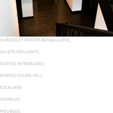
CHÂSSIS ET PORTES BOIS/ALU/PVC,
VOLETS ROULANTS,
PORTES INTÉRIEURES,
PORTES COUPE-FEU,,
ESCALIERS
COMBLES,
MEUBLES,