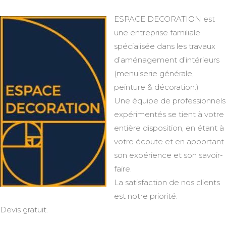
ESPACE DECORATION est
une entreprise familiale
spécialisée dans les travaux
d’aménagement d’intérieurs
(menuiserie générale,
peinture & décoration.)
Une équipe de professionnels
expérimentés se tient à votre
entière disposition, en étant à
votre écoute et en apportant
son expérience et son savoir-
faire.
La satisfaction de nos clients
est notre priorité.
Devis gratuit.