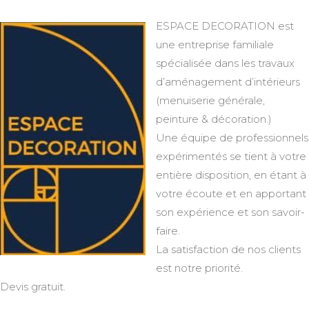
ESPACE DECORATION est
une entreprise familiale
spécialisée dans les travaux
d’aménagement d’intérieurs
(menuiserie générale,
peinture & décoration.)
Une équipe de professionnels
expérimentés se tient à votre
entière disposition, en étant à
votre écoute et en apportant
son expérience et son savoir-
faire.
La satisfaction de nos clients
est notre priorité.
Devis gratuit.