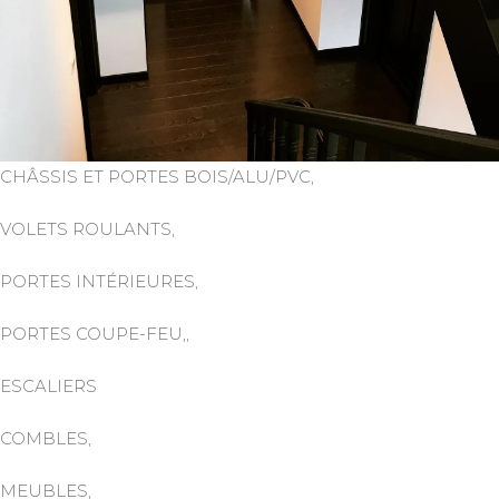
CHÂSSIS ET PORTES BOIS/ALU/PVC,
VOLETS ROULANTS,
PORTES INTÉRIEURES,
PORTES COUPE-FEU,,
ESCALIERS
COMBLES,
MEUBLES,