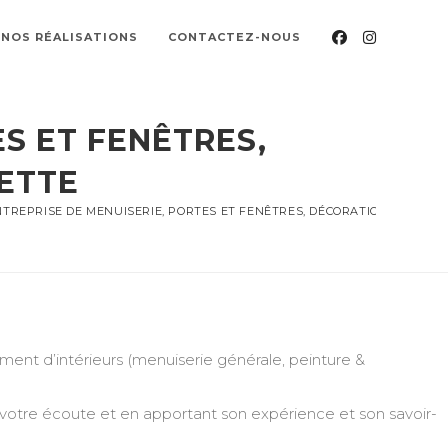
NOS RÉALISATIONS
CONTACTEZ-NOUS
S ET FENÊTRES,
NETTE
TREPRISE DE MENUISERIE, PORTES ET FENÊTRES, DÉCORATION, PEINTUR
nt d’intérieurs (menuiserie générale, peinture &
 votre écoute et en apportant son expérience et son savoir-