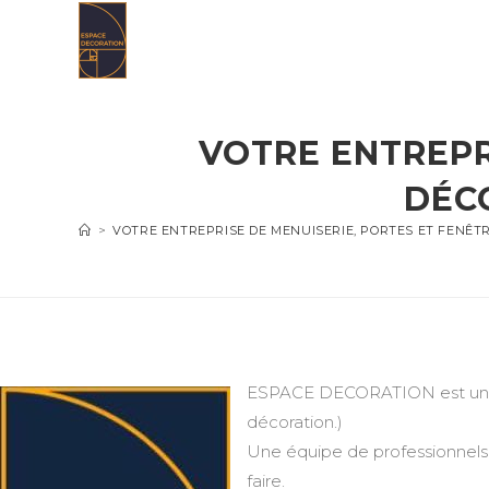
Skip
to
content
VOTRE ENTREPR
DÉCO
>
VOTRE ENTREPRISE DE MENUISERIE, PORTES ET FENÊT
ESPACE DECORATION est une en
décoration.)
Une équipe de professionnels 
faire.