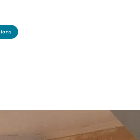
tions