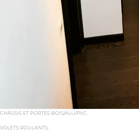
CHÂSSIS ET PORTES BOIS/ALU/PVC,
VOLETS ROULANTS,