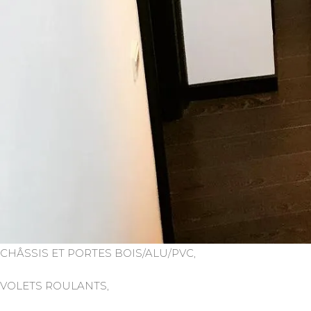
CHÂSSIS ET PORTES BOIS/ALU/PVC,
VOLETS ROULANTS,