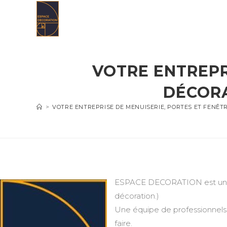
Skip
to
content
VOTRE ENTREPR
DÉCORA
>
VOTRE ENTREPRISE DE MENUISERIE, PORTES ET FENÊT
ESPACE DECORATION est une en
décoration.)
Une équipe de professionnels 
faire.