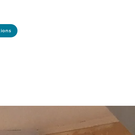
tions