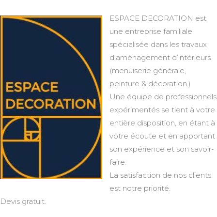
ESPACE DECORATION est
une entreprise familiale
spécialisée dans les travaux
d’aménagement d’intérieurs
(menuiserie générale,
peinture & décoration.)
Une équipe de professionnels
expérimentés se tient à votre
entière disposition, en étant à
votre écoute et en apportant
son expérience et son savoir-
faire.
La satisfaction de nos clients
est notre priorité.
Devis gratuit.