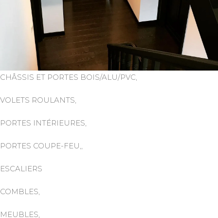
CHÂSSIS ET PORTES BOIS/ALU/PVC,
VOLETS ROULANTS,
PORTES INTÉRIEURES,
PORTES COUPE-FEU,,
ESCALIERS
COMBLES,
MEUBLES,