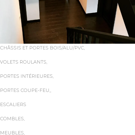
CHÂSSIS ET PORTES BOIS/ALU/PVC,
VOLETS ROULANTS,
PORTES INTÉRIEURES,
PORTES COUPE-FEU,,
ESCALIERS
COMBLES,
MEUBLES,