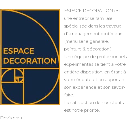
ESPACE DECORATION est
une entreprise familiale
spécialisée dans les travaux
d’aménagement d’intérieurs
(menuiserie générale,
peinture & décoration.)
Une équipe de professionnels
expérimentés se tient à votre
entière disposition, en étant à
votre écoute et en apportant
son expérience et son savoir-
faire.
La satisfaction de nos clients
est notre priorité.
Devis gratuit.