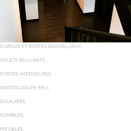
CHÂSSIS ET PORTES BOIS/ALU/PVC,
VOLETS ROULANTS,
PORTES INTÉRIEURES,
PORTES COUPE-FEU,,
ESCALIERS
COMBLES,
MEUBLES,