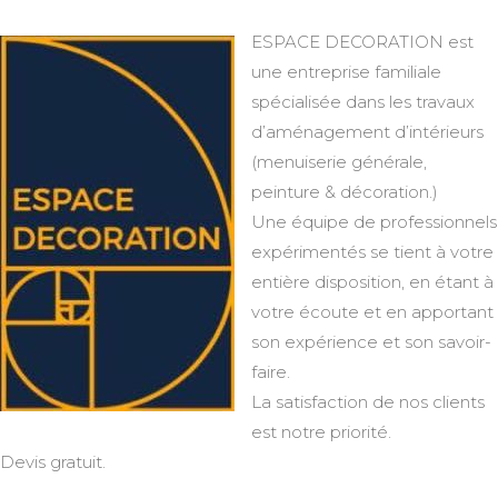
ESPACE DECORATION est
une entreprise familiale
spécialisée dans les travaux
d’aménagement d’intérieurs
(menuiserie générale,
peinture & décoration.)
Une équipe de professionnels
expérimentés se tient à votre
entière disposition, en étant à
votre écoute et en apportant
son expérience et son savoir-
faire.
La satisfaction de nos clients
est notre priorité.
Devis gratuit.