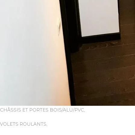
CHÂSSIS ET PORTES BOIS/ALU/PVC,
VOLETS ROULANTS,