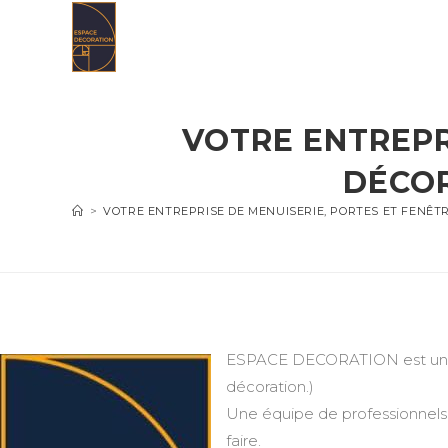
Skip
to
content
VOTRE ENTREPR
DÉCOR
>
VOTRE ENTREPRISE DE MENUISERIE, PORTES ET FENÊT
ESPACE DECORATION est une en
décoration.)
Une équipe de professionnels 
faire.