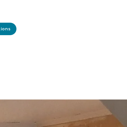
tions