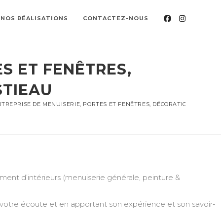
NOS RÉALISATIONS
CONTACTEZ-NOUS
S ET FENÊTRES,
STIEAU
TREPRISE DE MENUISERIE, PORTES ET FENÊTRES, DÉCORATION, PEINTUR
nt d’intérieurs (menuiserie générale, peinture &
 votre écoute et en apportant son expérience et son savoir-