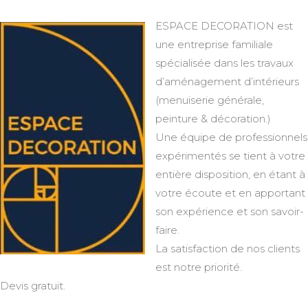
ESPACE DECORATION est
une entreprise familiale
spécialisée dans les travaux
d’aménagement d’intérieurs
(menuiserie générale,
peinture & décoration.)
Une équipe de professionnels
expérimentés se tient à votre
entière disposition, en étant à
votre écoute et en apportant
son expérience et son savoir-
faire.
La satisfaction de nos clients
est notre priorité.
Devis gratuit.