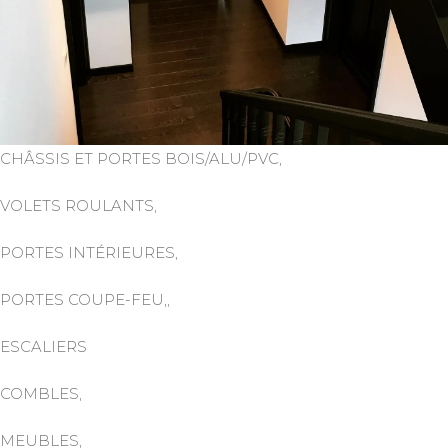
CHÂSSIS ET PORTES BOIS/ALU/PVC,
VOLETS ROULANTS,
PORTES INTÉRIEURES,
PORTES COUPE-FEU,,
ESCALIERS
COMBLES,
MEUBLES,