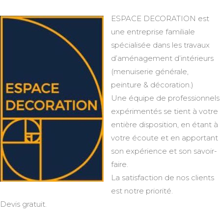
ESPACE DECORATION est
une entreprise familiale
spécialisée dans les travaux
d’aménagement d’intérieurs
(menuiserie générale,
peinture & décoration.)
Une équipe de professionnels
expérimentés se tient à votre
entière disposition, en étant à
votre écoute et en apportant
son expérience et son savoir-
faire.
La satisfaction de nos clients
est notre priorité.
Devis gratuit.