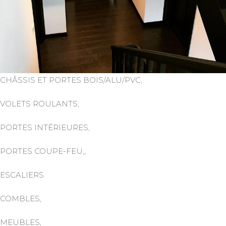
CHÂSSIS ET PORTES BOIS/ALU/PVC,
VOLETS ROULANTS,
PORTES INTÉRIEURES,
PORTES COUPE-FEU,,
ESCALIERS
COMBLES,
MEUBLES,