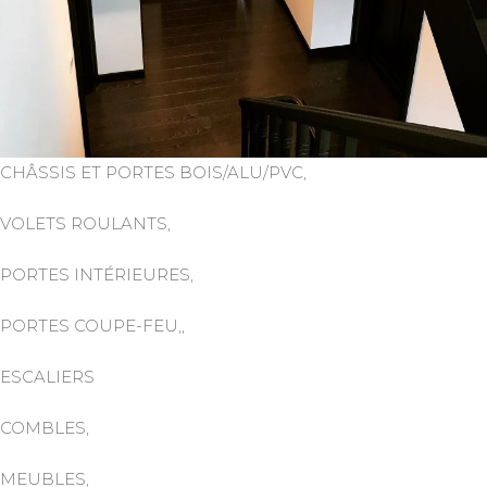
CHÂSSIS ET PORTES BOIS/ALU/PVC,
VOLETS ROULANTS,
PORTES INTÉRIEURES,
PORTES COUPE-FEU,,
ESCALIERS
COMBLES,
MEUBLES,