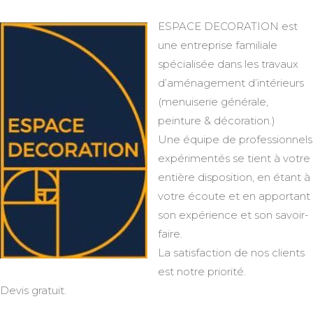
ESPACE DECORATION est
une entreprise familiale
spécialisée dans les travaux
d’aménagement d’intérieurs
(menuiserie générale,
peinture & décoration.)
Une équipe de professionnels
expérimentés se tient à votre
entière disposition, en étant à
votre écoute et en apportant
son expérience et son savoir-
faire.
La satisfaction de nos clients
est notre priorité.
Devis gratuit.