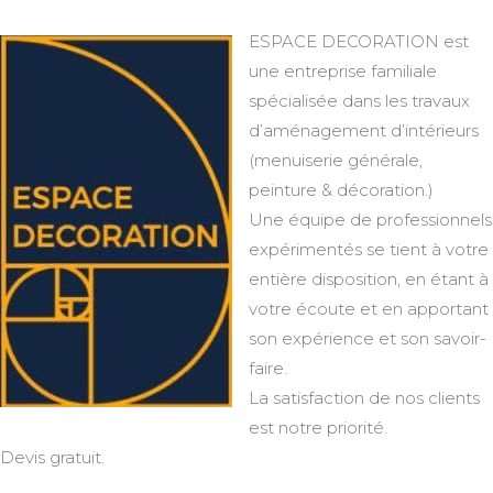
ESPACE DECORATION est
une entreprise familiale
spécialisée dans les travaux
d’aménagement d’intérieurs
(menuiserie générale,
peinture & décoration.)
Une équipe de professionnels
expérimentés se tient à votre
entière disposition, en étant à
votre écoute et en apportant
son expérience et son savoir-
faire.
La satisfaction de nos clients
est notre priorité.
Devis gratuit.