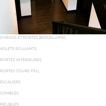
CHÂSSIS ET PORTES BOIS/ALU/PVC,
VOLETS ROULANTS,
PORTES INTÉRIEURES,
PORTES COUPE-FEU,,
ESCALIERS
COMBLES,
MEUBLES,