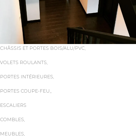
CHÂSSIS ET PORTES BOIS/ALU/PVC,
VOLETS ROULANTS,
PORTES INTÉRIEURES,
PORTES COUPE-FEU,,
ESCALIERS
COMBLES,
MEUBLES,