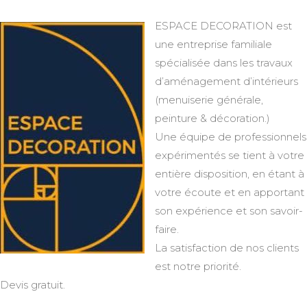
ESPACE DECORATION est
une entreprise familiale
spécialisée dans les travaux
d’aménagement d’intérieurs
(menuiserie générale,
peinture & décoration.)
Une équipe de professionnels
expérimentés se tient à votre
entière disposition, en étant à
votre écoute et en apportant
son expérience et son savoir-
faire.
La satisfaction de nos clients
est notre priorité.
Devis gratuit.