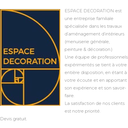
ESPACE DECORATION est
une entreprise familiale
spécialisée dans les travaux
d’aménagement d’intérieurs
(menuiserie générale,
peinture & décoration.)
Une équipe de professionnels
expérimentés se tient à votre
entière disposition, en étant à
votre écoute et en apportant
son expérience et son savoir-
faire.
La satisfaction de nos clients
est notre priorité.
Devis gratuit.