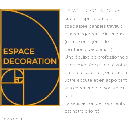
ESPACE DECORATION est
une entreprise familiale
spécialisée dans les travaux
d’aménagement d’intérieurs
(menuiserie générale,
peinture & décoration.)
Une équipe de professionnels
expérimentés se tient à votre
entière disposition, en étant à
votre écoute et en apportant
son expérience et son savoir-
faire.
La satisfaction de nos clients
est notre priorité.
Devis gratuit.