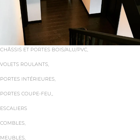
CHÂSSIS ET PORTES BOIS/ALU/PVC,
VOLETS ROULANTS,
PORTES INTÉRIEURES,
PORTES COUPE-FEU,,
ESCALIERS
COMBLES,
MEUBLES,