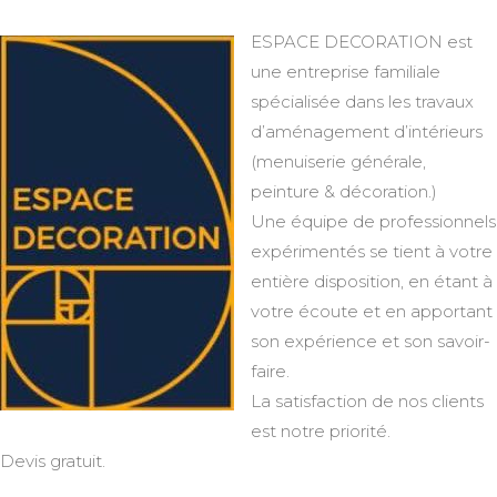
ESPACE DECORATION est
une entreprise familiale
spécialisée dans les travaux
d’aménagement d’intérieurs
(menuiserie générale,
peinture & décoration.)
Une équipe de professionnels
expérimentés se tient à votre
entière disposition, en étant à
votre écoute et en apportant
son expérience et son savoir-
faire.
La satisfaction de nos clients
est notre priorité.
Devis gratuit.