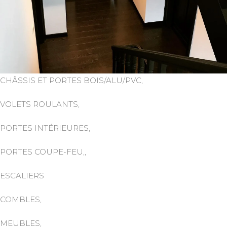
CHÂSSIS ET PORTES BOIS/ALU/PVC,
VOLETS ROULANTS,
PORTES INTÉRIEURES,
PORTES COUPE-FEU,,
ESCALIERS
COMBLES,
MEUBLES,