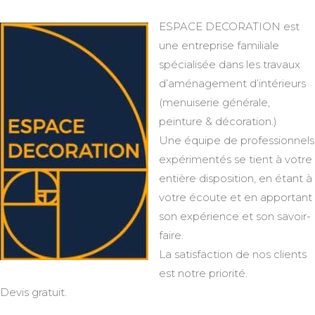
ESPACE DECORATION est
une entreprise familiale
spécialisée dans les travaux
d’aménagement d’intérieurs
(menuiserie générale,
peinture & décoration.)
Une équipe de professionnels
expérimentés se tient à votre
entière disposition, en étant à
votre écoute et en apportant
son expérience et son savoir-
faire.
La satisfaction de nos clients
est notre priorité.
Devis gratuit.