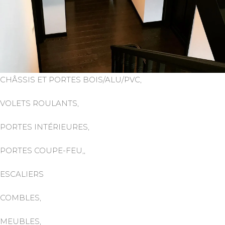
CHÂSSIS ET PORTES BOIS/ALU/PVC,
VOLETS ROULANTS,
PORTES INTÉRIEURES,
PORTES COUPE-FEU,,
ESCALIERS
COMBLES,
MEUBLES,