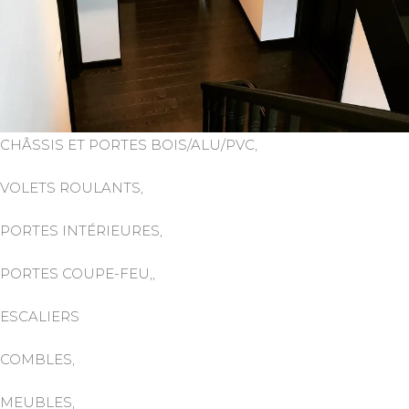
CHÂSSIS ET PORTES BOIS/ALU/PVC,
VOLETS ROULANTS,
PORTES INTÉRIEURES,
PORTES COUPE-FEU,,
ESCALIERS
COMBLES,
MEUBLES,