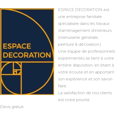
ESPACE DECORATION est
une entreprise familiale
spécialisée dans les travaux
d’aménagement d’intérieurs
(menuiserie générale,
peinture & décoration.)
Une équipe de professionnels
expérimentés se tient à votre
entière disposition, en étant à
votre écoute et en apportant
son expérience et son savoir-
faire.
La satisfaction de nos clients
est notre priorité.
Devis gratuit.