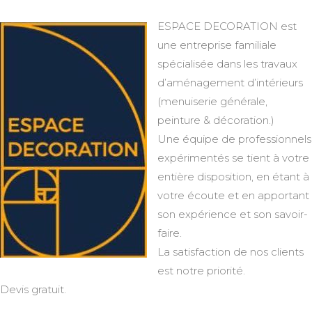
ESPACE DECORATION est
une entreprise familiale
spécialisée dans les travaux
d’aménagement d’intérieurs
(menuiserie générale,
peinture & décoration.)
Une équipe de professionnels
expérimentés se tient à votre
entière disposition, en étant à
votre écoute et en apportant
son expérience et son savoir-
faire.
La satisfaction de nos clients
est notre priorité.
Devis gratuit.