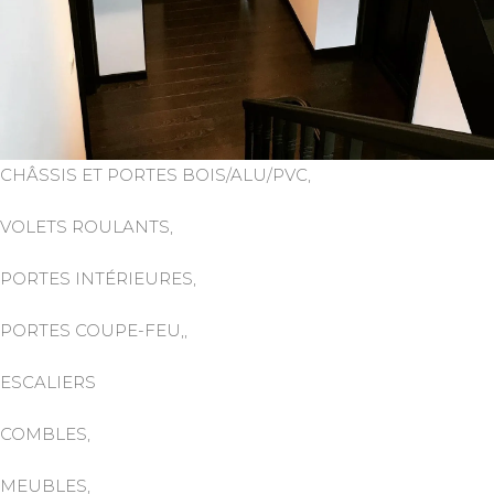
CHÂSSIS ET PORTES BOIS/ALU/PVC,
VOLETS ROULANTS,
PORTES INTÉRIEURES,
PORTES COUPE-FEU,,
ESCALIERS
COMBLES,
MEUBLES,