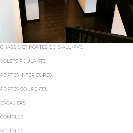
CHÂSSIS ET PORTES BOIS/ALU/PVC,
VOLETS ROULANTS,
PORTES INTÉRIEURES,
PORTES COUPE-FEU,,
ESCALIERS
COMBLES,
MEUBLES,