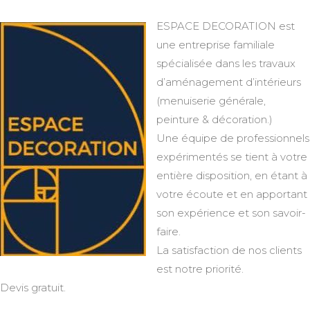
ESPACE DECORATION est
une entreprise familiale
spécialisée dans les travaux
d’aménagement d’intérieurs
(menuiserie générale,
peinture & décoration.)
Une équipe de professionnels
expérimentés se tient à votre
entière disposition, en étant à
votre écoute et en apportant
son expérience et son savoir-
faire.
La satisfaction de nos clients
est notre priorité.
Devis gratuit.