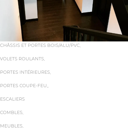
CHÂSSIS ET PORTES BOIS/ALU/PVC,
VOLETS ROULANTS,
PORTES INTÉRIEURES,
PORTES COUPE-FEU,,
ESCALIERS
COMBLES,
MEUBLES,