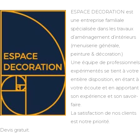
ESPACE DECORATION est
une entreprise familiale
spécialisée dans les travaux
d’aménagement d’intérieurs
(menuiserie générale,
peinture & décoration.)
Une équipe de professionnels
expérimentés se tient à votre
entière disposition, en étant à
votre écoute et en apportant
son expérience et son savoir-
faire.
La satisfaction de nos clients
est notre priorité.
Devis gratuit.