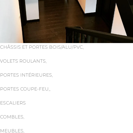
CHÂSSIS ET PORTES BOIS/ALU/PVC,
VOLETS ROULANTS,
PORTES INTÉRIEURES,
PORTES COUPE-FEU,,
ESCALIERS
COMBLES,
MEUBLES,