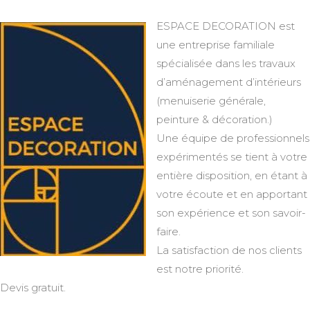
ESPACE DECORATION est
une entreprise familiale
spécialisée dans les travaux
d’aménagement d’intérieurs
(menuiserie générale,
peinture & décoration.)
Une équipe de professionnels
expérimentés se tient à votre
entière disposition, en étant à
votre écoute et en apportant
son expérience et son savoir-
faire.
La satisfaction de nos clients
est notre priorité.
Devis gratuit.